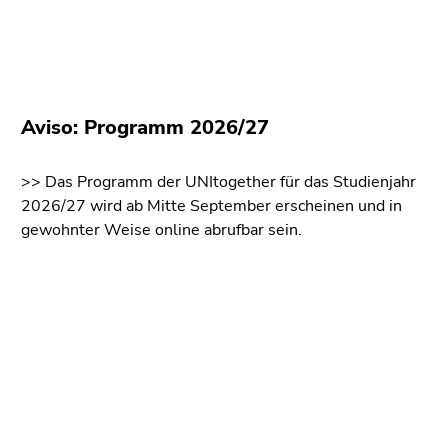
bestätigen
Sie diesen
Link.
Beginn
Zum
des
Inhalt
Aviso: Programm 2026/27
Seitenbereichs:
(Zugriffstaste
Seitenbereiche:
1)
>> Das Programm der UNItogether für das Studienjahr
Zur
2026/27 wird ab Mitte September erscheinen und in
Positionsanzeige
gewohnter Weise online abrufbar sein.
(Zugriffstaste
2)
Zur
Beginn
Ende
Ende
Hauptnavigation
des
dieses
dieses
(Zugriffstaste
Seitenbereichs:
Seitenbereichs.
Seitenbereichs.
3)
Zusatzinformationen:
Zur
Zur
Zur
Übersicht
Übersicht
Unternavigation
der
der
(Zugriffstaste